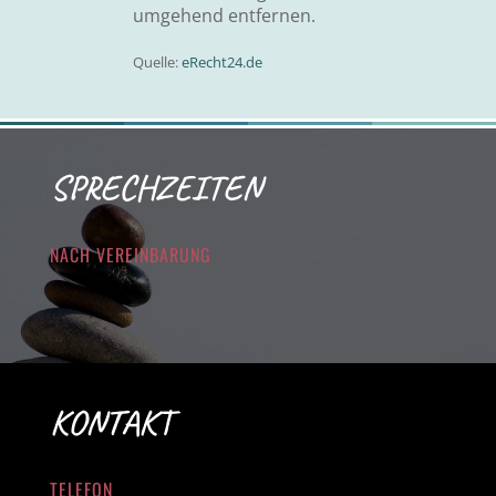
umgehend entfernen.
Quelle:
eRecht24.de
SPRECHZEITEN
NACH VEREINBARUNG
KONTAKT
TELEFON